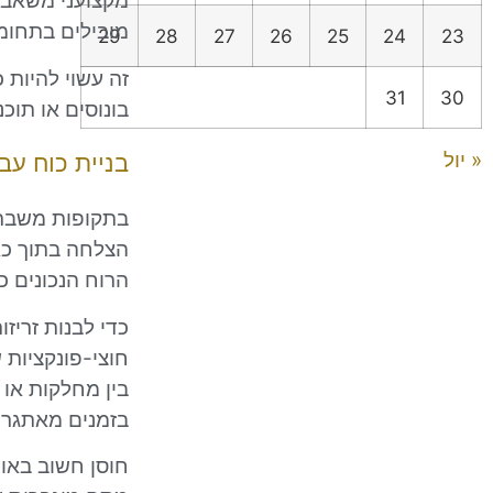
מקצועני משאבי 
מובילים בתחומי
29
28
27
26
25
24
23
זה עשוי להיות 
31
30
בונוסים או תוכ
« יול
בניית כוח עב
בתקופות משבר, 
הצלחה בתוך כא
הרוח הנכונים כ
כדי לבנות זריז
חוצי-פונקציות 
בין מחלקות או י
בזמנים מאתגרי
חוסן חשוב באו