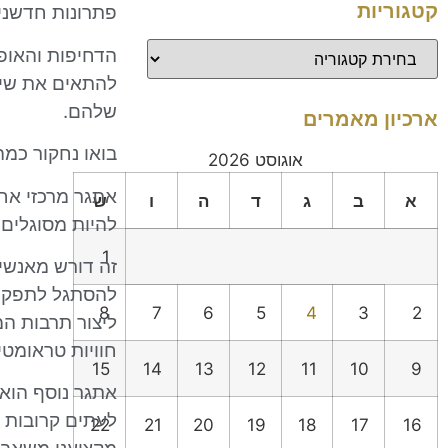
קטגוריות
פתרונות חדשני
הדחיפות והאופ
להתאים את שיט
שלהם.
ארכיון מאמרים
בואו נחקור כמ
אוגוסט 2026
אתגר מרכזי אחד
א
ב
ג
ד
ה
ו
ש
להיות מסוגלים
1
זה דורש מאנשי 
להסתגל לתפקיד
8
7
6
5
4
3
2
ליצור תרבות ה
חוויות טראומטי
15
14
13
12
11
10
9
אתגר נוסף הוא 
לעתים קרובות 
22
21
20
19
18
17
16