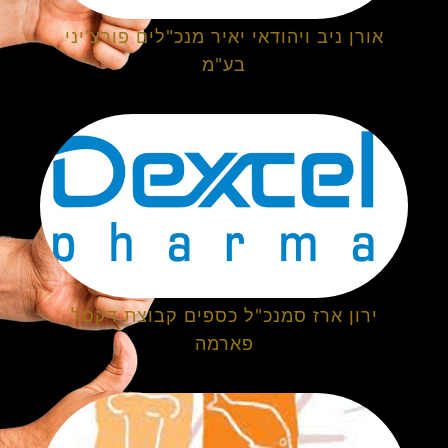
אורן ניב ויהודאי יאיר מנכ"לים פורצ'יני
בע"מ
ירון ארז סמנכ"ל כספים קבוצת דקסל
פארמה