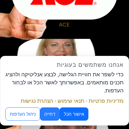
ACE
אנחנו משתמשים בעוגיות
כדי לשפר את חוויית הגלישה, לבצע אנליטיקה ולהציג
תכנים מותאמים. באפשרותך לאשר הכל או לבחור
העדפות.
ורד וייסלר גנץ- סוכנות לביטוח בע"מ
מדיניות פרטיות
·
תנאי שימוש
·
הצהרת נגישות
מנוע ה-AI של פורום המנכ"לים
אישור הכל
דחייה
ניהול העדפות
תיאום פגישה