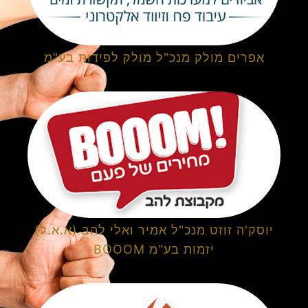
אפרים מולק מנכ"ל מולק לפידות בע"מ
יוסק'ה זוזט מנכ"ל אמיר ואלי להב (א.א.ל)
יזמות בע"מ BOOOM