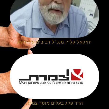
יחזקאל קליין מנכ"ל רביבים עלי דשא
הדר פלג בעלים מוסך צמרת