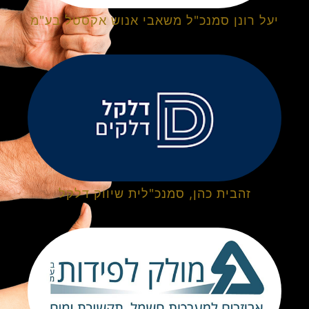
יעל רונן סמנכ"ל משאבי אנוש אקסטל בע"מ
זהבית כהן, סמנכ"לית שיווק דלקל