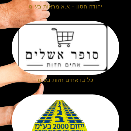
יהודה חסון – א.א מראות בע"מ
כל בו אחים חזות בע"מ