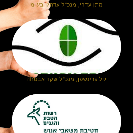
מתן עדרי, מנכ"ל עדהגן בע"מ
גיל גרינשפן, מנכ"ל שקד אבטחה