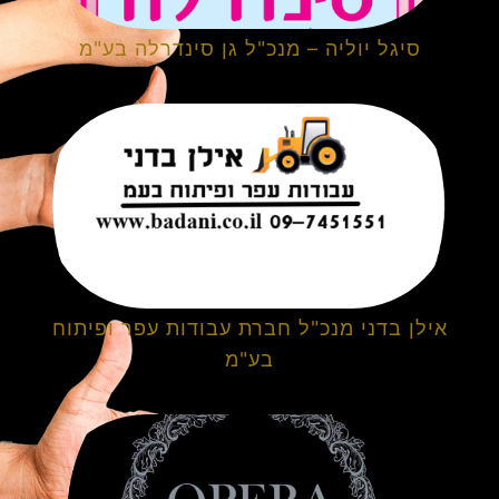
סיגל יוליה – מנכ"ל גן סינדרלה בע"מ
אילן בדני מנכ"ל חברת עבודות עפר ופיתוח
בע"מ