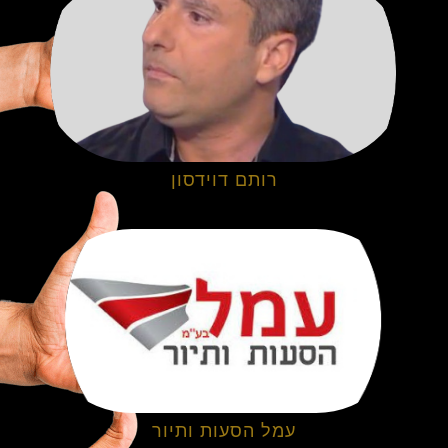
רותם דוידסון
עמל הסעות ותיור