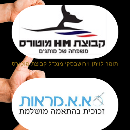
תומר לויתן וירושבסקי מנכ"ל קבוצת מוטורס