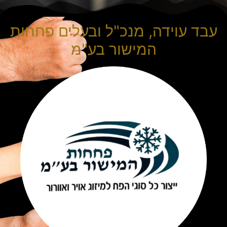
עבד עוידה, מנכ"ל ובעלים פחחות
המישור בע"מ