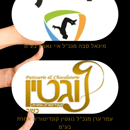
מיכאל סבה מנכ"ל איי גאמפ בע"מ
עמר ערן מנכ"ל נוגטין קונדיטוריה אחרת
בע"מ