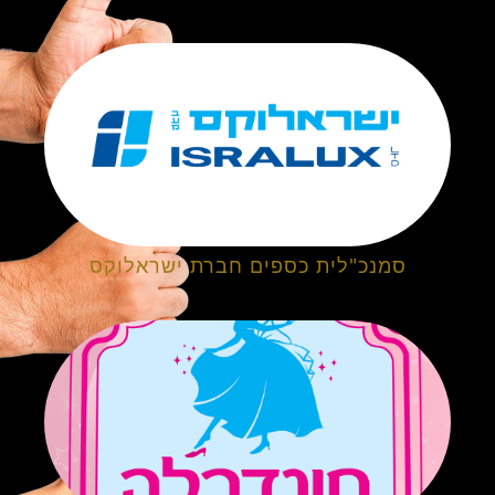
סמנכ"לית כספים חברת ישראלוקס