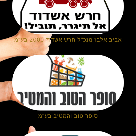
אביב אלבז מנכ"ל חרש אשדוד 2000 בע"מ
סופר טוב והמטיב בע"מ