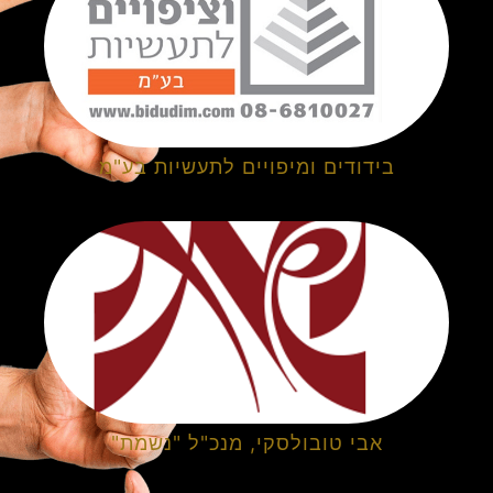
בידודים ומיפויים לתעשיות בע"מ
אבי טובולסקי, מנכ"ל "נשמת"