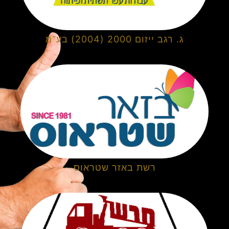
ג. רגב ייזום 2000 (2004) בע"מ
רשת באזר שטראוס