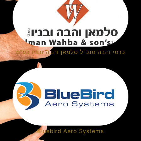
כרמי והבה מנכ"ל סלמאן והבה ובניו בע"מ
Bluebird Aero Systems