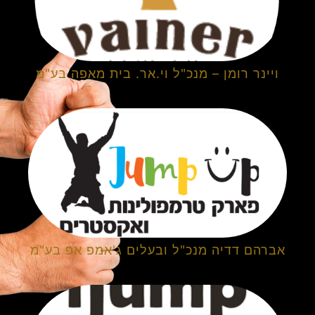
ויינר רומן – מנכ"ל וי.אר. בית מאפה בע"מ
אברהם דדיה מנכ"ל ובעלים ג'אמפ אפ בע"מ