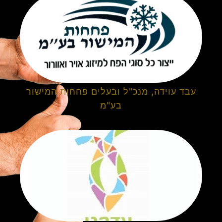
עבד עוידה, מנכ"ל ובעלים פחחות המישור
בע"מ