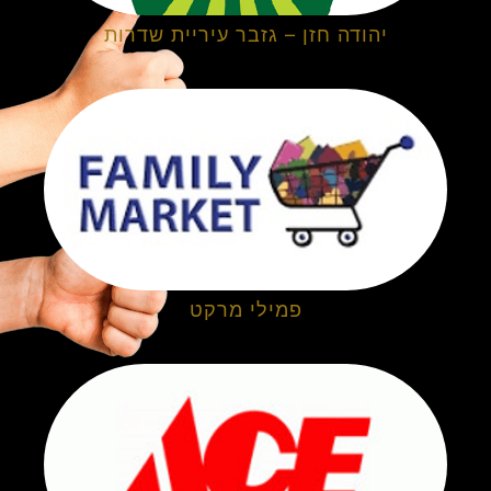
יהודה חזן – גזבר עיריית שדרות
פמילי מרקט