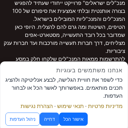
מנכ"לים ישראלים" פרוייקט ייחודי שעתיד להפגיש
בצורה אותנטית ובלתי אמצעית את סיפורם של 100
המנכ"לים והמנכ"ליות המובילים בישראל.
הטיפים, השיטות ומה גרם להם להצליח. היופי כאן
שמדובר בכל רובד התעשייה, מסטארט-אפים
מצליחים, דרך חברות תעשייה מורכבות ועד חברות ענק
ציבוריות.
להתרשמות ממאות המנכ"לים שלקחו חלק במסע
היכנסו ל
www.ceopro.co.il
אנחנו משתמשים בעוגיות
לרכישה
לחצו כאן
כדי לשפר את חוויית הגלישה, לבצע אנליטיקה ולהציג
...............
תכנים מותאמים. באפשרותך לאשר הכל או לבחור
אבי פרץ
, מייסד פורום המנכ"לים ומנכ"ל פתרונות
העדפות.
אפקטיביים
מדיניות פרטיות
·
תנאי שימוש
·
הצהרת נגישות
תיאום פגישה
מנוע ה-AI של פורום המנכ"לים
© פתרונות אפקטיביים
אישור הכל
דחייה
ניהול העדפות
בניית אתרים
אתר בקליק​