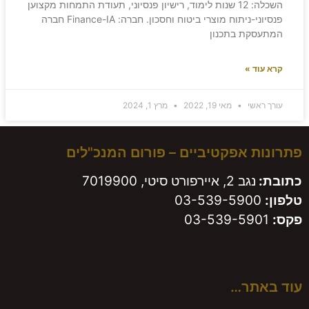
השכלה: 12 שנות לימוד, רישיון פנסיוני, תעודת התמחות מקצוען
פנסיוני-ניתוח מוצרי ביטוח וחסכון. חברה: Finance-IA חברה
המתעסקת בתכנון
קרא עוד »
עורך ראשי
מאי 19, 2022
מרץ 1, 2024
פתרונות אפקטיביים – פורום המנכ"לים
כתובת:
נגב 2, איירפורט סיטי, 7019900
טלפון:
03-539-5900
פקס:
03-539-5901
עוד באתר…