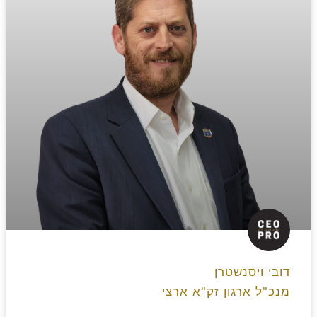
דובי ויסנשטרן
מנכ"ל ארגון זק"א ארצי