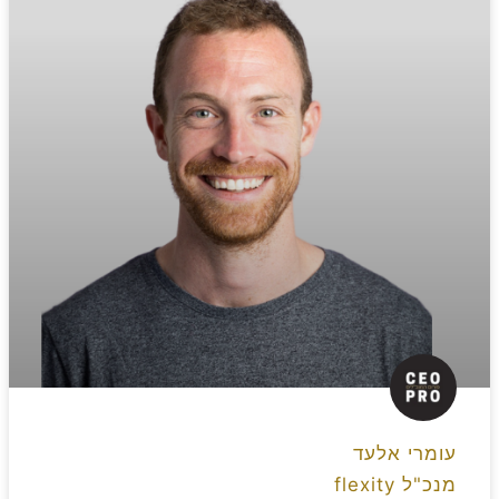
עומרי אלעד
מנכ"ל flexity