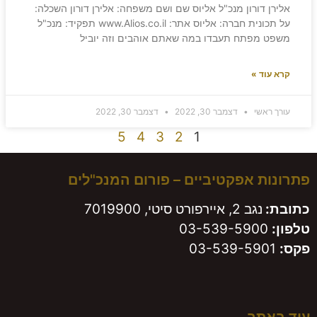
אלירן דורון מנכ"ל אליוס שם ושם משפחה: אלירן דורון השכלה:
על תכונית חברה: אליוס אתר: www.Alios.co.il תפקיד: מנכ"ל
משפט מפתח תעבדו במה שאתם אוהבים וזה יוביל
קרא עוד »
עורך ראשי
דצמבר 30, 2022
דצמבר 30, 2022
5
4
3
2
1
פתרונות אפקטיביים – פורום המנכ"לים
כתובת:
נגב 2, איירפורט סיטי, 7019900
טלפון:
03-539-5900
פקס:
03-539-5901
עוד באתר…