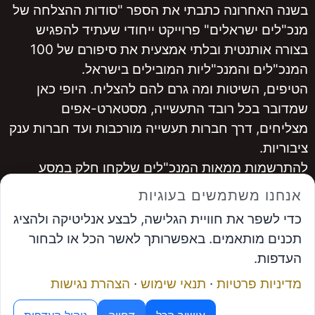
בשנה האחרונה כתבתי את הספר "סודות ההצלחה של
מנכ"לים ישראלים" פרוייקט ייחודי שעתיד להפגיש
בצורה אותנטית ובלתי אמצעית את סיפורם של 100
המנכ"לים והמנכ"ליות המובילים בישראל.
הטיפים, השיטות ומה גרם להם להצליח. היופי כאן
שמדובר בכל רובד התעשייה, מסטארט-אפים
מצליחים, דרך חברות תעשייה מורכבות ועד חברות ענק
ציבוריות.
להתרשמות ממאות המנכ"לים שלקחו חלק במסע
היכנסו ל
www.ceopro.co.il
אנחנו משתמשים בעוגיות
לרכישה
לחצו כאן
כדי לשפר את חוויית הגלישה, לבצע אנליטיקה ולהציג
...............
תכנים מותאמים. באפשרותך לאשר הכל או לבחור
אבי פרץ
, מייסד פורום המנכ"לים ומנכ"ל פתרונות
העדפות.
אפקטיביים
מדיניות פרטיות
·
תנאי שימוש
·
הצהרת נגישות
תיאום פגישה
מנוע ה-AI של פורום המנכ"לים
© פתרונות אפקטיביים