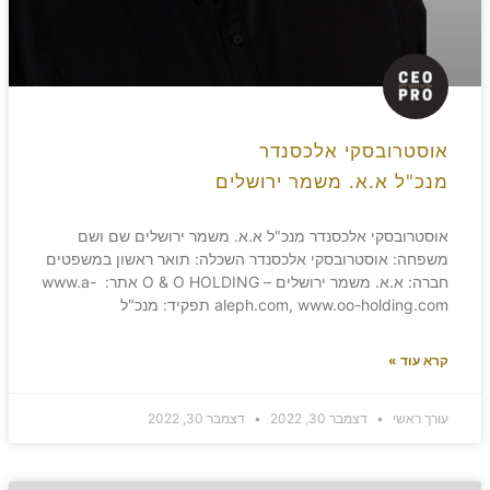
אוסטרובסקי אלכסנדר
מנכ"ל א.א. משמר ירושלים
אוסטרובסקי אלכסנדר מנכ"ל א.א. משמר ירושלים שם ושם
משפחה: אוסטרובסקי אלכסנדר השכלה: תואר ראשון במשפטים
חברה: א.א. משמר ירושלים – O & O HOLDING אתר: www.a-
aleph.com, www.oo-holding.com תפקיד: מנכ"ל
קרא עוד »
עורך ראשי
דצמבר 30, 2022
דצמבר 30, 2022