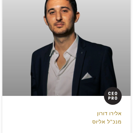
אלירו דורון
מנכ"ל אליוס