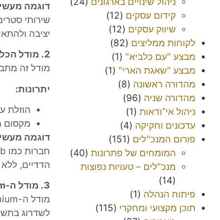
ניהול שינויים בארגונים
(24)
דוגמה מעשי
קידום עסקים
(12)
שיווק עסקים
(12)
יציבה ולהתא
לקוחות ממליצים
(82)
2. מודל הכלכלה השיתופית (Sharing Economy)
מבצע "עם כלביא"
(1)
מודל זה מתבס
מבצע "שאגת הארי"
(1)
מהדורה ראשונה
(8)
יתרונות:
מהדורה שניה
(96)
הוזלת על
ניהול אי־ודאות
(1)
מקסום ה
עדכונים וחקיקה
(4)
דוגמה מעשי
פורום המנכ"לים
(151)
המומחים של פתרונות
(40)
הדדיים, ללא 
מנכ"לים – טעויות נפוצות
(14)
3. מודל ה-Freemium
פיתוח הנהלה
(1)
תוכן מקצועי ומחקרי
(115)
לשדרוג בתשל