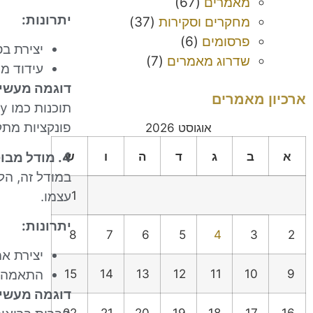
מאמרים
(67)
יתרונות:
מחקרים וסקירות
(37)
פרסומים
(6)
יצירת בס
שדרוג מאמרים
(7)
עידוד מ
דוגמה מעשי
ארכיון מאמרים
פונקציות מתק
אוגוסט 2026
א
ב
ג
ד
ה
ו
ש
4. מודל מבוסס-תוצאה (Outcome-Based Model)
במודל זה, הל
1
עצמו.
יתרונות:
8
7
6
5
4
3
2
יצירת אמ
15
14
13
12
11
10
9
התאמה ל
דוגמה מעשי
22
21
20
19
18
17
16