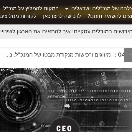
לחה של מנכ"לים ישראלים
המקום להמליץ על מנכ”ל
צים להשאיר חותם?
לרכישה לחצו כאן
לקוחות ממליצים
ידושים במודלים עסקיים: איך להתאים את הארגון לשינויי
/
04
:
מיזוגים ורכישות מנקודת מבטו של המנכ"ל: ניהול ארגון בתהליך M&A ושילוב תרבותי