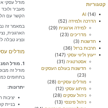
מודל עסקי אי
קטגוריות
מעביר ולוכד 
AI
(14)
הקשר עם הלקו
הדרכה ולמידה
(52)
במאמר זה נב
למידה ארגונית
(29)
הארגונית, נצ
מדריכים
(23)
ונציג טבלה לה
חדשנות
(3)
חרבות ברזל
(36)
מודלים עסק
ייעוץ וליווי עסקי
(147)
אסטרטגיה
(31)
1. מודל המנויים (Subscription Model)
חדשנות בעולם העסקים
מודל זה מבוס
(23)
בתחומים כמו 
מודלים עסקיים
(28)
יתרונות:
מיתוג עסקי
(12)
ניהול עסקים
(28)
יציבות ת
ניהול פיננסי
(13)
בניית קש