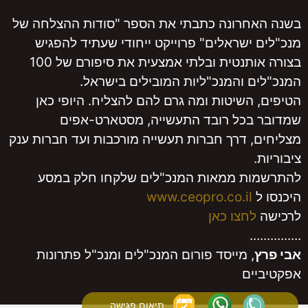
חרונה כתבתי את הספר "סודות ההצלחה של
 ישראלים" פרוייקט ייחודי שעתיד להפגיש
בצורה אותנטית ובלתי אמצעית את סיפורם של 100
ם והמנכ"ליות המובילים בישראל.
 השיטות ומה גרם להם להצליח. היופי כאן
בכל רובד התעשייה, מסטארט-אפים
, דרך חברות תעשייה מורכבות ועד חברות ענק
.
ת ממאות המנכ"לים שלקחו חלק במסע
ל
www.ceopro.co.il
לחצו כאן
..
, מייסד פורום המנכ"לים ומנכ"ל פתרונות
ים
תיאום פגישה