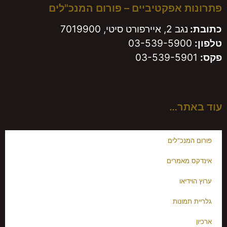
 אפקטיביים – פורום המנכ"לים
נגב 2, איירפורט סיטי, 7019900
03-539-590
תר…
מנכ"לים
 מאמרים
דיאו
תמונות