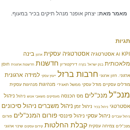
את:
יצחק אופנר מנהל תיקים בכיר במעוף.
אסטרטגיה עסקית
בינה
טרטגיה
ארגון
חדשנות
ת
חוסן
דירקטוריון
בנק ישראל
חדשנות ארגונית
בקרה
חרבות ברזל
למידה ארגונית
ארגוני
ייעוץ עסקי
מנהיגות
יים
מודל עסקי
מנהיגות עסקית
ממשל תאגידי
מנכ"לים
ניהול
מס הכנסה
ניהול
מעסיקים
משאבי אנוש
ניהול סיכונים
ניהול משברים
ניהול זמן
ניהול בכיר
פורום המנכ"לים
יהול עסקי
ניהול פיננסי
פורום
קבלת החלטות
חה עסקית
שינוי ארגוני
קידום עסקים