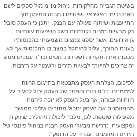
גבייה מהלקוחות, ניהול מו"מ מול ספקים לשם
י האשראי, ושינויים במבנה המימון תוך
ת ושיתוף פעולה עם הבנק. יתכן כי העסק סובל
ות תזרים נקודתיות בשל השפעות עונתיות.
ים, אשר יספוג צמצום משמעותי בהכנסותיו
חורף, עלול להיתקל במצב בו ההכנסות אף לא
ת התקורות (שכירות, מסים וכד'). עסקים מסוג
ם להיערך לבעיות תזרים ולשמור על רזרבות.
 הצלחת העסק מתבטאת בתרגום הרווח
. דו"ח רווח והפסד של העסק יכול להעיד על
גבוהה, אך בעל העסק לא יזכה ליהנות
ים אם העסק יסבול מתזרים שלילי ממושך
שוטפת. לכן, מלבד ליכולת ניהולית, שיווקית
ת, נדרשת מבעלי העסק הבנה בניהול פיננסי של
מזומנים "עם יד על הדופק".