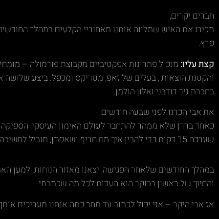
חברים יקרים,
תכירו את האיש שמלווה אותנו מאחוריי הקלעים במהלך החודשים
פרץ.
קצת עליו:
מנכ"ל פתרונות אפקטיביים מקבוצת פורמולה – מומחי
והקטנת הוצאות , בעלים של זאפ, מטריקס ומכפל. ביצע שלושה א
בחברת ניר דודבני ואלון הולמן.
את אבי הכרנו לפני שבעה חודשים.
כאחד בררן שלא ממהר להתחבר לעולם האימון העיסקי, הספיקה ל
שערכה 15 דקות כדי להבין איך מח חריף ושאפתן, מוביל לחשיבה בענק.
במהלך החודשים שלאחר הפגישה, יצאנו מאזור הנוחות. למען האמ
והחיוך של ראשון בבוקר הוא העדות לכל מה שכתבתי.
אז אבי היקר – אני יכול לכתוב עד מחר כמה אנחנו מעריכים א