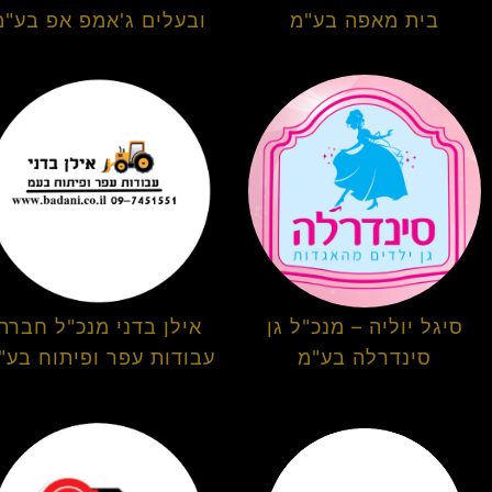
בית מאפה בע"מ
ובעלים ג'אמפ אפ בע"מ
סיגל יוליה – מנכ"ל גן
אילן בדני מנכ"ל חברת
סינדרלה בע"מ
עבודות עפר ופיתוח בע"