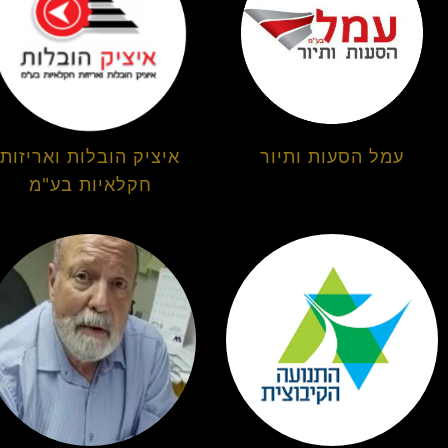
עמל הסעות ותיור
איציק הובלות ואריזות
חקלאיות בע"מ