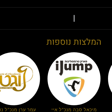
המלצות נוספות
מיכאל סבה מנכ"ל איי
עמר ערן מנכ"ל נוג