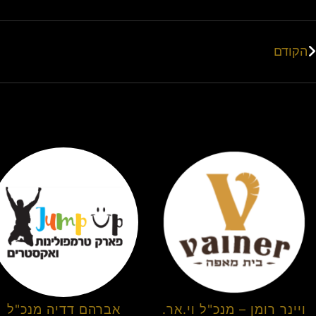
הקודם
ויינר רומן – מנכ"ל וי.אר.
אברהם דדיה מנכ"ל