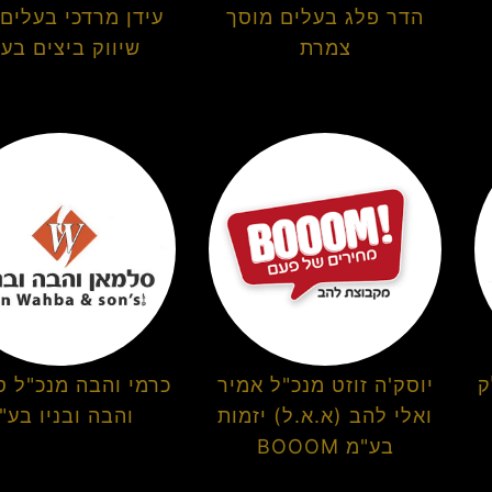
הדר פלג בעלים מוסך
עידן מרדכי בעלים 
צמרת
שיווק ביצים בע
ק
יוסק'ה זוזט מנכ"ל אמיר
כרמי והבה מנכ"ל ס
ואלי להב (א.א.ל) יזמות
והבה ובניו בע"
בע"מ BOOOM