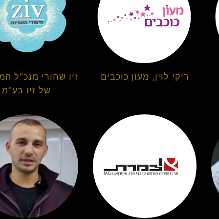
ריקי לוין, מעון כוכבים
זיו שחורי מנכ"ל המ
של זיו בע"מ