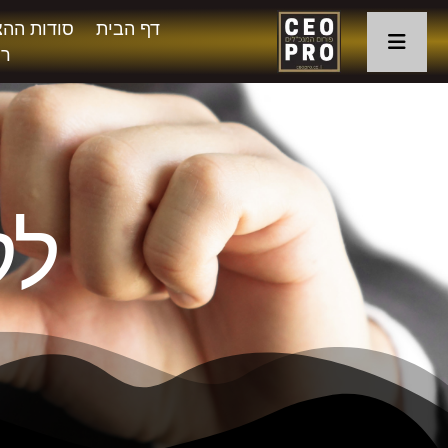
דף הבית
סודות ההצ
רו
לק