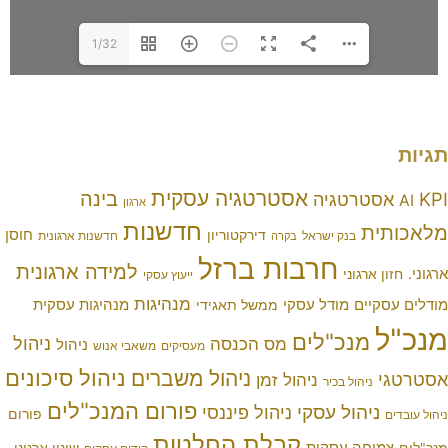
1/32
אסטרטגיה עסקית
בינה
טרטגיה
ארגון
חדשנות
ת
חוסן
דירקטוריון
בנק ישראל
חדשנות ארגונית
בקרה
חרבות ברזל
למידה ארגונית
ארגוני
ייעוץ עסקי
מנהיגות
יים
מודל עסקי
מנהיגות עסקית
ממשל תאגידי
מנכ"לים
ניהול
מס הכנסה
ניהול
מעסיקים
משאבי אנוש
ניהול סיכונים
ניהול משברים
ניהול זמן
ניהול בכיר
פורום המנכ"לים
יהול עסקי
ניהול פיננסי
פורום
קבלת החלטות
חה עסקית
שינוי ארגוני