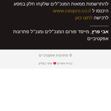
ת ממאות המנכ"לים שלקחו חלק במסע
ל
www.ceopro.co.il
לחצו כאן
..
, מייסד פורום המנכ"לים ומנכ"ל פתרונות
ים
© פתרונות אפקטיביים
בניית אתרים
אתר בקליק​