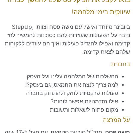
ת בימי מלחמה!
בוובינר מיוחד ואישי, עם משה פסח וצוות ,StepUp
 הפעולות שעוזרות להם כסוכנות להמשיך לזוז
פילו להגדיל פעילות ואיך הם עוזרים ללקוחות
את קדימה.
לכות של המלחמה עלינו ועל העסק
 צריך לנצח את החמאס, גם בעסק?!
לות פרקטיות לחזק ולהתחזק בחברה
ו הזדמנויות אפשר לזהות?
ם פתוח לשאלות ותשובות
צה
ח
, מנכ״ל סוכנות סטפאפ. עם מעל ל-17 שנה