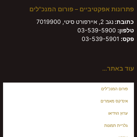
 אפקטיביים – פורום המנכ"לים
נגב 2, איירפורט סיטי, 7019900
03-539-590
תר…
מנכ"לים
 מאמרים
דיאו
תמונות