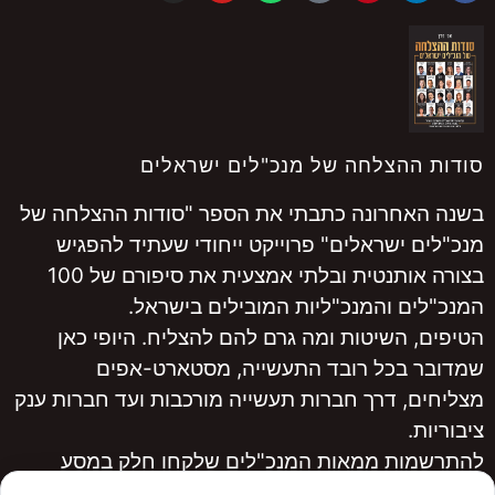
סודות ההצלחה של מנכ"לים ישראלים
בשנה האחרונה כתבתי את הספר "סודות ההצלחה של
מנכ"לים ישראלים" פרוייקט ייחודי שעתיד להפגיש
בצורה אותנטית ובלתי אמצעית את סיפורם של 100
המנכ"לים והמנכ"ליות המובילים בישראל.
הטיפים, השיטות ומה גרם להם להצליח. היופי כאן
שמדובר בכל רובד התעשייה, מסטארט-אפים
מצליחים, דרך חברות תעשייה מורכבות ועד חברות ענק
ציבוריות.
להתרשמות ממאות המנכ"לים שלקחו חלק במסע
היכנסו ל
www.ceopro.co.il