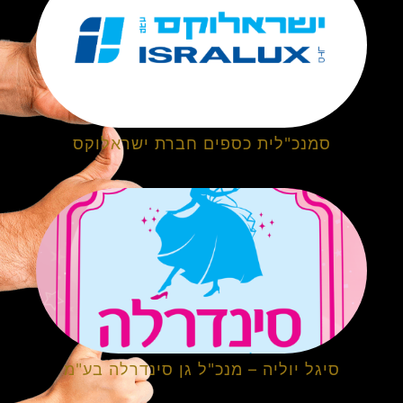
סמנכ"לית כספים חברת ישראלוקס
סיגל יוליה – מנכ"ל גן סינדרלה בע"מ