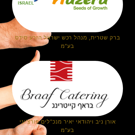
ברק שטרית, מנהל רכש ישראל הזרע סידס
בע"מ
אורן ניב ויהודאי יאיר מנכ"לים פורצ'יני
בע"מ