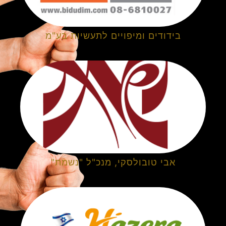
בידודים ומיפויים לתעשיות בע"מ
אבי טובולסקי, מנכ"ל "נשמת"