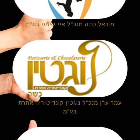
מיכאל סבה מנכ"ל איי גאמפ בע"מ
עמר ערן מנכ"ל נוגטין קונדיטוריה אחרת
בע"מ