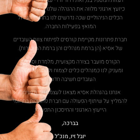
הצוות המטפל בנו, ואת דרור ורדי עצמו, שבתפקידו
כיועץ ארגוני מלווה את ההנהלה שלנו ומספק לה את
הכלים הניהוליים שכה נדרשים לנו בתהליך הגידול
המואץ בפעילות החברה.
חברת פתרונות מקיימת קורסים לפיתוח צוות העובדים
של אסיא (הן ברמת מנהלים והן ברמת המזכירות).
הקורס מועבר בצורה מקצועית, מלמדת וסוחפת
ומעניק לנו כמנהלים כלים לצמוח ולהתפתח ולצוות
העובדים חשיבה חדשה .
אנחנו בהנהלת אסיא מצאנו לעצמנו חובה נעימה
להמליץ על שיתוף הפעולה עם חברת פתרונות בתחומי
הייעוץ הארגוני והחיסכון התפעולי.
בברכה,
יובל זיו, מנכ"ל