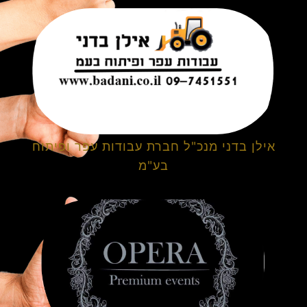
אילן בדני מנכ"ל חברת עבודות עפר ופיתוח
בע"מ