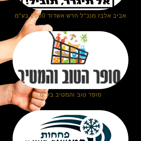
אביב אלבז מנכ"ל חרש אשדוד 2000 בע"מ
סופר טוב והמטיב בע"מ