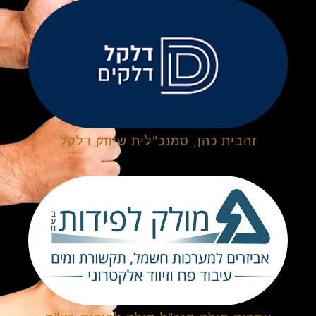
זהבית כהן, סמנכ"לית שיווק דלקל