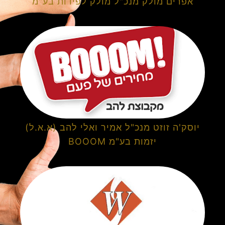
אפרים מולק מנכ"ל מולק לפידות בע"מ
יוסק'ה זוזט מנכ"ל אמיר ואלי להב (א.א.ל)
יזמות בע"מ BOOOM