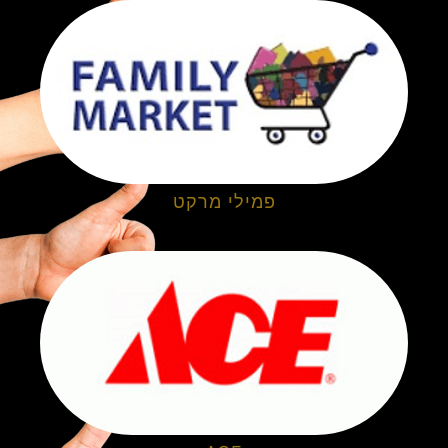
פמילי מרקט