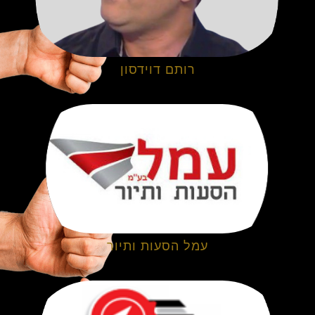
רותם דוידסון
עמל הסעות ותיור