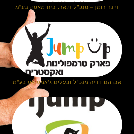
ויינר רומן – מנכ"ל וי.אר. בית מאפה בע"מ
אברהם דדיה מנכ"ל ובעלים ג'אמפ אפ בע"מ