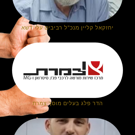
יחזקאל קליין מנכ"ל רביבים עלי דשא
הדר פלג בעלים מוסך צמרת