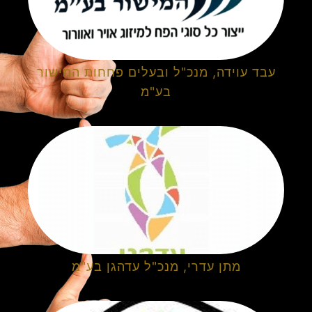
עבד עוידה, מנכ"ל ובעלים פחחות המישור
בע"מ
מתן עדרי, מנכ"ל עדהגן בע"מ