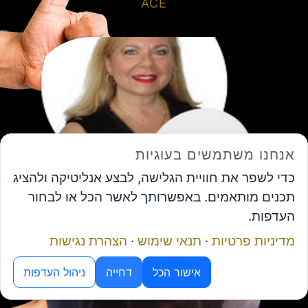
ACE
אנחנו משתמשים בעוגיות
ורד וייסלר גנץ- סוכנות לביטוח בע"מ
כדי לשפר את חוויית הגלישה, לבצע אנליטיקה ולהציג
תכנים מותאמים. באפשרותך לאשר הכל או לבחור
העדפות.
מדיניות פרטיות
·
תנאי שימוש
·
הצהרת נגישות
מנוע ה-AI של פורום המנכ"לים
אישור הכל
דחייה
ניהול העדפות
תיאום פגישה