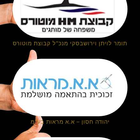
תומר לויתן וירושבסקי מנכ"ל קבוצת מוטורס
יהודה חסון – א.א מראות בע"מ