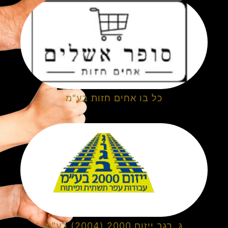
כל בו אחים חזות בע"מ
ג. רגב ייזום 2000 (2004) בע"מ