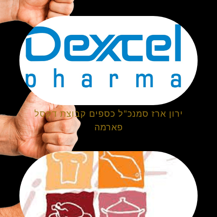
ירון ארז סמנכ"ל כספים קבוצת דקסל
פארמה