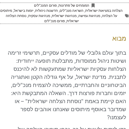
המומחים של פתרונות
,
פורום המנכ"לים
ציאות ישראלית
,
השראה מנכ"לים
,
חדשנות ניהולית
,
יזמות בישראל
,
מיתוסים
לחה
,
מנהיגות גמישה
,
מנהיגות ישראלית
,
מנהיגות עסקית
,
נוסחת הצלחה
ישראלית
,
פורום מנכ"לים
לם גלובלי של מודלים עסקיים, תרשימי זרימה
ניהול ממוסדות, מתבלטת תופעה ייחודית:
עסקיות ישראליות שמתעקשות לא להיכנס
 מדינת ישראל, על אף גודלה הקטן ואתגריה
יים והחברתיים, ממשיכה להצמיח מנכ"לים,
חברות פורצות דרך. השאלה המתבקשת היא:
מת באמת "נוסחת הצלחה ישראלית" – או
באוסף מיתוסים שאנחנו אוהבים לספר