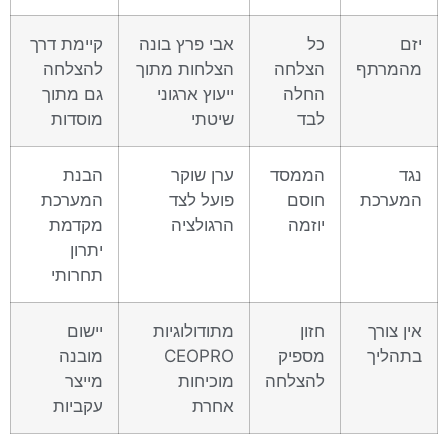
כל
אבי פרץ בונה
קיימת דרך
ף
הצלחה
הצלחות מתוך
להצלחה
החלה
ייעוץ ארגוני
גם מתוך
לבד
שיטתי
מוסדות
הממסד
ערן שוקר
הבנת
ת
חוסם
פועל לצד
המערכת
יוזמה
הרגולציה
מקדמת
יתרון
תחרותי
ך
חזון
מתודולוגיות
יישום
ך
מספיק
CEOPRO
מובנה
להצלחה
מוכיחות
מייצר
אחרת
עקביות