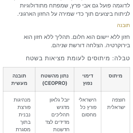
פועל גם אבי פרץ, שמפתח מתודולוגיות
יצועים תוך כדי שמירה על החזון הארגוני.
 יישום הוא חלום. תהליך ללא חזון הוא
יה. הצלחה דורשת שניהם.
מיתוסים לעומת מציאות בשטח
ס
דימוי
נתון מהשטח
תובנה
נפוץ
(CEOPRO)
מעשית
הישראלי
יובל גלאון
מנהיגות
ת
פורץ כל
מדגיש
פורצת
מחסום
תהליכים
נבנית
מדידים לצד
בתוך
חדשנות
מסגרת