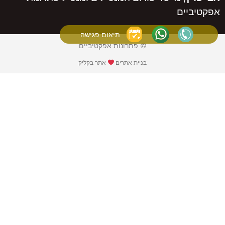
ים
תיאום פגישה
© פתרונות אפקטיביים
בניית אתרים
אתר בקליק​