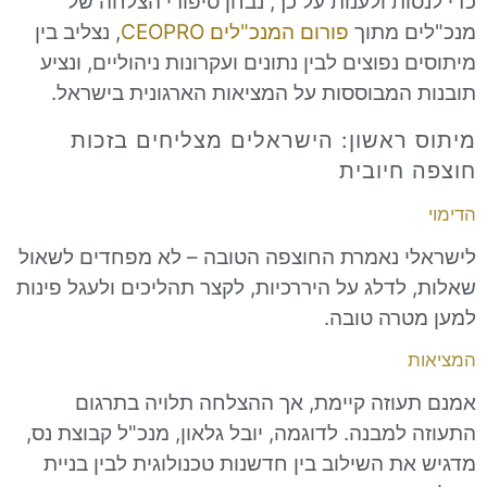
ת ולענות על כך, נבחן סיפורי הצלחה של
 מתוך
פורום המנכ"לים CEOPRO
, נצליב בין
נפוצים לבין נתונים ועקרונות ניהוליים, ונציע
המבוססות על המציאות הארגונית בישראל.
ראשון: הישראלים מצליחים בזכות
חיובית
 נאמרת החוצפה הטובה – לא מפחדים לשאול
דלג על היררכיות, לקצר תהליכים ולעגל פינות
רה טובה.
וזה קיימת, אך ההצלחה תלויה בתרגום
מבנה. לדוגמה, יובל גלאון, מנכ"ל קבוצת נס,
 השילוב בין חדשנות טכנולוגית לבין בניית