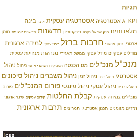
אסטרטגיה עסקית
בינה
טרטגיה
ארגון
חדשנות
ת
חוסן
דירקטוריון
בנק ישראל
חדשנות ארגונית
בקרה
חרבות ברזל
למידה ארגונית
ארגוני
ייעוץ עסקי
מנהיגות
יים
מודל עסקי
מנהיגות עסקית
ממשל תאגידי
מנכ"לים
ניהול
מס הכנסה
ניהול
מעסיקים
משאבי אנוש
ניהול סיכונים
ניהול משברים
ניהול זמן
ניהול בכיר
פורום המנכ"לים
יהול עסקי
ניהול פיננסי
פורום
קבלת החלטות
חה עסקית
שינוי ארגוני
קידום עסקים
תרבות ארגונית
ים
תכנון אסטרטגי
תמריצים