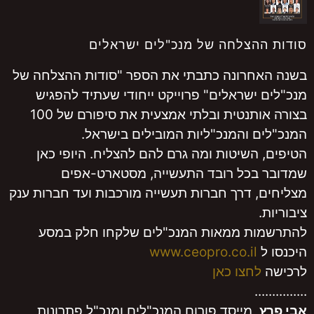
הצלחה של מנכ"לים ישראלים
חרונה כתבתי את הספר "סודות ההצלחה של
 ישראלים" פרוייקט ייחודי שעתיד להפגיש
בצורה אותנטית ובלתי אמצעית את סיפורם של 100
ם והמנכ"ליות המובילים בישראל.
 השיטות ומה גרם להם להצליח. היופי כאן
בכל רובד התעשייה, מסטארט-אפים
, דרך חברות תעשייה מורכבות ועד חברות ענק
.
ת ממאות המנכ"לים שלקחו חלק במסע
ל
www.ceopro.co.il
לחצו כאן
..
, מייסד פורום המנכ"לים ומנכ"ל פתרונות