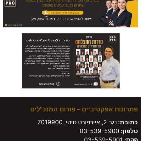
 אפקטיביים – פורום המנכ"לים
נגב 2, איירפורט סיטי, 7019900
03-539-590