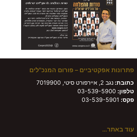
 אפקטיביים – פורום המנכ"לים
נגב 2, איירפורט סיטי, 7019900
03-539-590
תר…