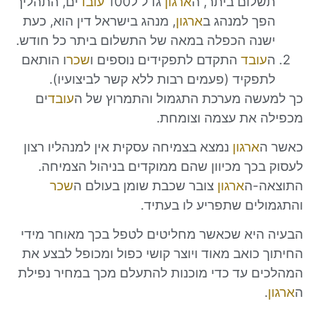
ום ביתר, ה
ארגון
גדל ל100
עובד
ים, התהליך
 למנהג ב
ארגון
, מנהג בישראל דין הוא, כעת
ה הכפלה במאה של התשלום ביתר כל חודש.
ובד
התקדם לתפקידים נוספים ו
שכר
ו הותאם
קיד (פעמים רבות ללא קשר לביצועיו).
ה מערכת התגמול והתמרוץ של ה
עובד
ים
את עצמה וצומחת.
ארגון
נמצא בצמיחה עסקית אין למנהליו רצון
כך מכיוון שהם ממוקדים בניהול הצמיחה.
-ה
ארגון
צובר שכבת שומן בעולם ה
שכר
ים שתפריע לו בעתיד.
יא שכאשר מחליטים לטפל בכך מאוחר מידי
ואב מאוד ויוצר קושי כפול ומכופל לבצע את
 עד כדי מוכנות להתעלם מכך במחיר נפילת