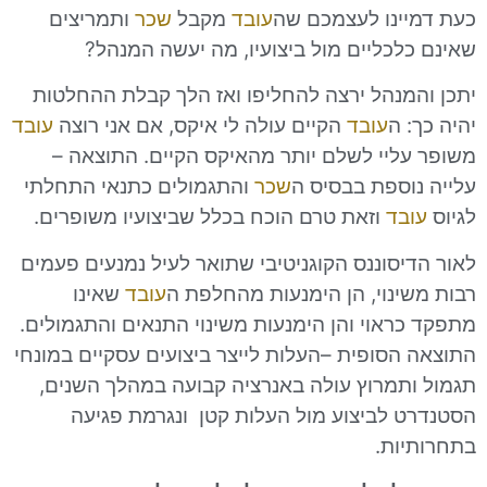
ינו לעצמכם שה
עובד
מקבל
שכר
ותמריצים
לכליים מול ביצועיו, מה יעשה המנהל?
מנהל ירצה להחליפו ואז הלך קבלת ההחלטות
 ה
עובד
הקיים עולה לי איקס, אם אני רוצה
עובד
ליי לשלם יותר מהאיקס הקיים. התוצאה –
וספת בבסיס ה
שכר
והתגמולים כתנאי התחלתי
בד
וזאת טרם הוכח בכלל שביצועיו משופרים.
יסוננס הקוגניטיבי שתואר לעיל נמנעים פעמים
ינוי, הן הימנעות מהחלפת ה
עובד
שאינו
ראוי והן הימנעות משינוי התנאים והתגמולים.
הסופית –העלות לייצר ביצועים עסקיים במונחי
תמרוץ עולה באנרציה קבועה במהלך השנים,
 לביצוע מול העלות קטן ונגרמת פגיעה
ות.