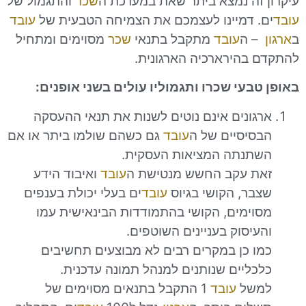
זה נמצא ביתר שאת במערכת ה
שכר
והתגמול של
 דמיינו לעצמכם את הצמיחה הטבעית של
עובד
 ה
עובד
מתקבל בתנאי
שכר
מסוימים ומתחיל
בהירארכיה הארגונית.
בעי שכרו ותגמוליו עולים בשני אופנים
:
ונים אינם נוטים לשנות את תנאי ההעסקה
יסיים של ה
עובד
גם כשהם שולמו ביתר או אם
נתה המציאות העסקית.
 עקב החשש מנטישת ה
עובד
ואיבוד הידע
ר, הקושי בגיוס
עובד
ים בעלי יכולת בענפים
ימים, הקושי בהתמודדות הבינאישית עמו
יסוק בעניינים השוטפים.
 כן במקרים רבים לא מבוצעים תחשיבים
ליים שנותנים למנהל תמונה עדכנית.
של
עובד
1 התקבל בתנאים מסוימים של