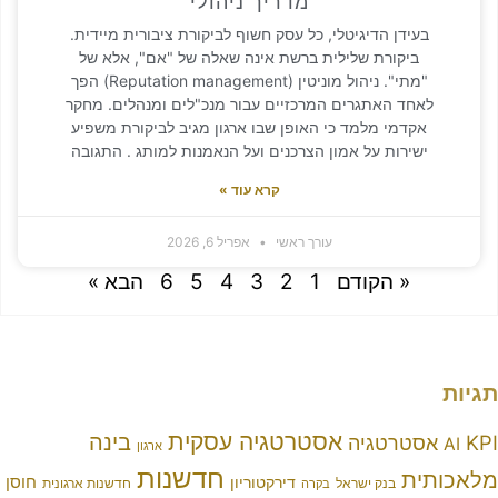
מדריך ניהולי
ידן הדיגיטלי, כל עסק חשוף לביקורת ציבורית מיידית.
ביקורת שלילית ברשת אינה שאלה של "אם", אלא של
"מתי". ניהול מוניטין (Reputation management) הפך
חד האתגרים המרכזיים עבור מנכ"לים ומנהלים. מחקר
דמי מלמד כי האופן שבו ארגון מגיב לביקורת משפיע
ירות על אמון הצרכנים ועל הנאמנות למותג . התגובה
קרא עוד »
עורך ראשי
אפריל 6, 2026
« הקודם
1
2
3
4
5
6
הבא »
אסטרטגיה עסקית
בינה
טרטגיה
ארגון
חדשנות
ת
חוסן
דירקטוריון
בנק ישראל
חדשנות ארגונית
בקרה