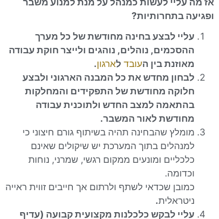
ליי לעשות כמנהל על מנת למנוע משבר
בתחרותיות
?
י לבצע בחינה מחודשת של כל מערך
כמים, נוהלים, נוהגים ולייצר חוקת עבודה
זנת בין ה
עובד
ל
ארגון
.
ון מחדש את כל המבנה הארגוני ולבצע
וקה מחודשת של התפקידים והמחלקות
אמה למצב החדש ולתוכנית עבודה
ודשת לאור המשבר
.
לץ שהבחינה תהיה בשיתוף גורם חיצוני כי
הלים בתוך המערכת יש שיקולים שאינם
ליים ומונעים ממקום רגשי, שמרני, נוחות
ומה.
בן שכדאי לשתף ולרתום אך חייבים זווית ראייה
ראלית
.
י לבקש כלכלנות מקצועית קבועה (עדיף