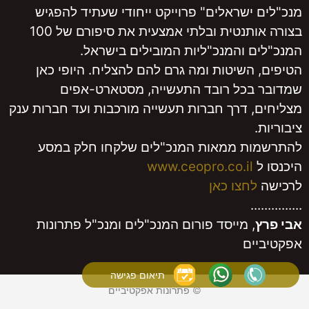
 ישראלים" פרוייקט ייחודי שעתיד להפגיש
בצורה אותנטית ובלתי אמצעית את סיפורם של 100
ם והמנכ"ליות המובילים בישראל.
 השיטות ומה גרם להם להצליח. היופי כאן
בכל רובד התעשייה, מסטארט-אפים
, דרך חברות תעשייה מורכבות ועד חברות ענק
.
ת ממאות המנכ"לים שלקחו חלק במסע
ל
www.ceopro.co.il
לחצו כאן
..
, מייסד פורום המנכ"לים ומנכ"ל פתרונות
ים
תיאום פגישה
© פתרונות אפקטיביים