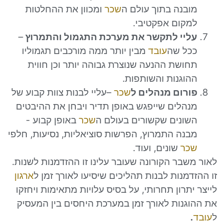
נה בתוך עולם ה
שכר
ומכוון את ההחלטות
ום אפקטיבי.
י לתקשר את מערכת התגמול והתמרוץ
–
 שה
עובד
מבין יותר ממה מורכבים תגמוליו
שת ההנעה שנוצרת גבוהה יותר וכן חווית
גנות והשותפות.
ום מנהלים ל
שכר
–עליי לבנות צוות קבוע של
לים שייפגש באופן תדיר ויבחן את ההיבטים
נים שקשורים בעולם ה
שכר
באופן קבוע -
ה התמרוץ, הפרשות סוציאליות, נסיעות, חלפי
ר
שונים, ועוד.
ר הקורונה שעובר עלינו זו ההזדמנות לשנות.
נות לבנות תהליכים שיסיעו לאורך זמן ל
ארגון
רון תחרותי, על בסיס עלויות מתאימות ויחזקו
נות לאורך זמן במערכת היחסים בין המעסיק