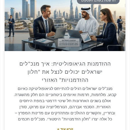
ות בעולם העסקים
הזדמנות הגיאופוליטית: איך מנכ"לים
ישראלים יכולים לנצל את "חלון
ההזדמנויות" האזורי
כ"לים ישראלים רגילים להתייחס לגיאופוליטיקה כאיום
. מלחמות, חרמות ואיומים ביטחוניים הם חלק מהשגרה.
ולם בשנים האחרונות חל שינוי דרמטי במפת היחסים
אזורית. הסכמי אברהם, הנורמליזציה עם מרוקו, סודן
ריין, והקשרים ההולכים ומתהדקים עם מדינות המפרץ –
 אלה יצרו "חלון הזדמנויות" היסטורי. מנכ"לים חכמים
קרא עוד »