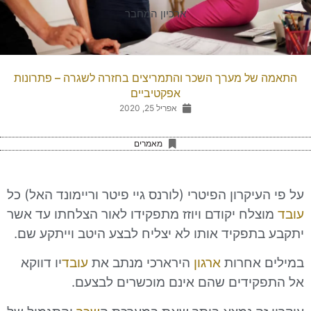
ארכיון המחבר
ל מערך השכר והתמריצים בחזרה לשגרה – פתרונות
אפקטיביים
אפריל 25, 2020
מאמרים
יקרון הפיטרי (לורנס גיי פיטר וריימונד האל) כל
לח יקודם ויוזז מתפקידו לאור הצלחתו עד אשר
תפקיד אותו לא יצליח לבצע היטב וייתקע שם.
אחרות
ארגון
הירארכי מנתב את
עובד
יו דווקא
ידים שהם אינם מוכשרים לבצעם.