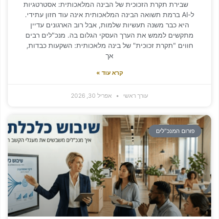
ת תקרת הזכוכית של הבינה המלאכותית: אסטרטגיות
ל‑AI ברמת תשואה הבינה המלאכותית אינה עוד חזון עתידי.
א כבר משנה תעשיות שלמות, אבל רוב הארגונים עדיין
שים לממש את הערך העסקי הגלום בה. מנכ"לים רבים
ים "תקרת זכוכית" של בינה מלאכותית: השקעות כבדות,
אך
קרא עוד »
עורך ראשי
אפריל 30, 2026
ם המנכ"לים