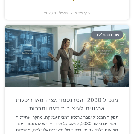
עורך ראשי
אפריל 12, 2026
ם המנכ"לים
מנכ"ל 2030: הטרנספורמציה מאדריכלות
ארגונית לעיצוב תודעה ותרבות
יד המנכ"ל עובר טרנספורמציה עמוקה. מחקרי עתידנות
מעידים כי עד 2030, כמעט כל ארגון יידרש להתמודד עם
אות בלתי צפויה. שילוב של משברים גלובליים, מהפכות