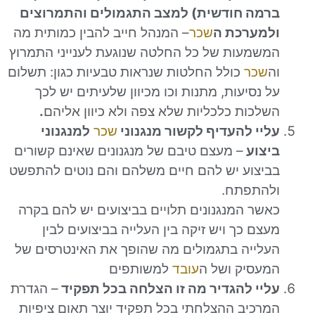
ה חודשית) למצב התגמולים והתמרוצים
מערכת ה
שכר
– המנהל חייב להבין כמותית מה
מעות של כל החלטה שנוגעת לענייני התמרוץ
כר
כולל החלטות שנראות טבעיות כגון: תשלום
נסיעות, מתנות וכו מכיוון שלעיתים יש לכך
כות כלכליות שלא צפה ולא כיוון אליהם
.
י להעדיף לקשור מנגנוני
שכר
למנגנוני
וע
– מעצם טיבם של מנגנונים שאינם קשורים
צוע יש להם חיים משלהם והם נוטים להתפשט
תפתח.
ר המנגנונים תלויים בביצועים יש להם בקרה
ם כך ויש זיקה בין העלייה בביצועים לבין
ייה בתגמולים מה שהופך את האינטרסים של
סיק ושל ה
עובד
למשותפים
י להגדיר מה זו הצלחה בכל תפקיד
– הגדרת
כיב ההצלחתי בכל תפקיד יוצר תאום ציפיות