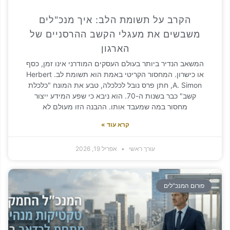
הקרב על תשומת הלב: איך מנכ"לים
בשים את מעגלי הקשב ההרסניים של
הארגון
ב הנדיר ביותר בעולם העסקים המודרני אינו זמן, כסף
או כישרון. המחסור הקריטי באמת הוא תשומת לב. Herbert
A. Simon, חתן פרס נובל לכלכלה, טבע את המונח "כלכלת
קשב" כבר בשנות ה-70. הוא ניבא כי שפע המידע ייצור
מחסור במה שמעבד אותו. ההבנה הזו מעולם לא
קרא עוד »
עורך ראשי
אפריל 19, 2026
ם המנכ"לים